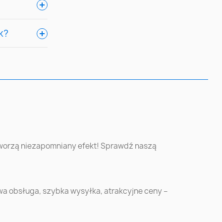
k
Szczecin
Bydgoszcz
k?
Kielce
Gliwice
óra
Tychy
Opole
ów
Koszalin
Kalisz
Piotrków
Inowrocław
Trybunalski
 tworzą niezapomniany efekt! Sprawdź naszą
ce
Przemyśl
Świdnica
a obsługa, szybka wysyłka, atrakcyjne ceny –
m
Ostrołęka
Kędzierzyn-Koźle
n
Kościan
Malbork