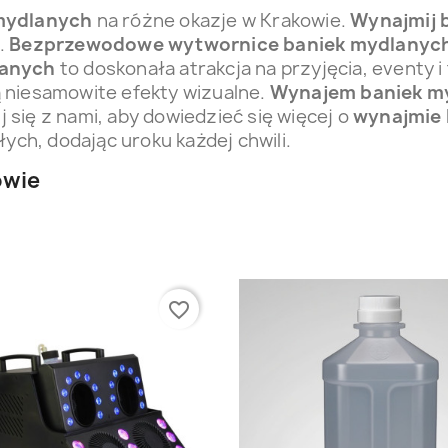
mydlanych
na różne okazje w Krakowie.
Wynajmij 
.
Bezprzewodowe wytwornice baniek mydlanyc
lanych
to doskonała atrakcja na przyjęcia, eventy i
ą niesamowite efekty wizualne.
Wynajem baniek m
j się z nami, aby dowiedzieć się więcej o
wynajmie 
łych, dodając uroku każdej chwili.
owie
favorite_border