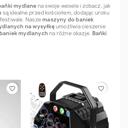
bańki mydlane
na swoje wesele i zobacz, jak
h
są idealne przed kościołem, dodając uroku
 festiwale. Nasze
maszyny do baniek
ydlanych na wysyłkę
umożliwia cieszenie
baniek mydlanych
na różne okazje.
Bańki
favorite_border
favorite_border