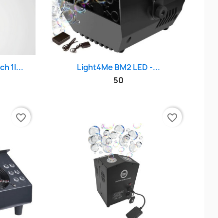
d
Szybki podgląd

h 1l...
Light4Me BM2 LED -...
50
favorite_border
favorite_border