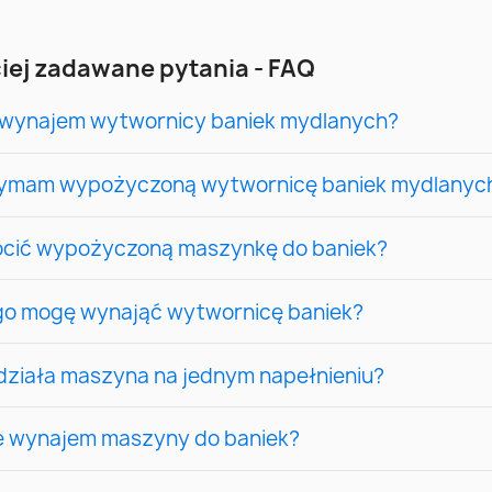
iej zadawane pytania - FAQ
a wynajem wytwornicy baniek mydlanych?
zymam wypożyczoną wytwornicę baniek mydlanyc
ócić wypożyczoną maszynkę do baniek?
ugo mogę wynająć wytwornicę baniek?
działa maszyna na jednym napełnieniu?
je wynajem maszyny do baniek?