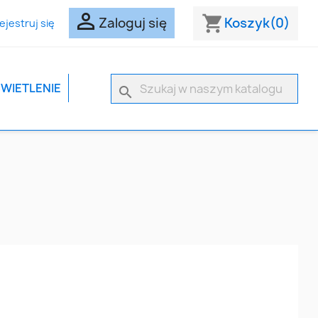

shopping_cart
Zaloguj się
Koszyk
(0)
ejestruj się
ŚWIETLENIE
search