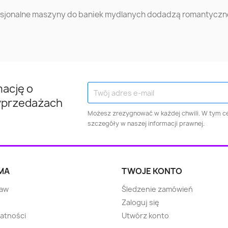
fesjonalne maszyny do baniek mydlanych dodadzą romantyczne
Nysa
Chodzież
Żyrard
Radomsko
Sandomierz
Białoga
Wołomin
Jarocin
Wielicz
mację o
Luboń
Bielawa
Lubart
yprzedażach
Możesz zrezygnować w każdej chwili. W tym ce
Dzierżoniów
Oleśnica
Kościerz
szczegóły w naszej informacji prawnej.
Grodzisk
Garwolin
Chojni
Mazowiecki
MA
TWOJE KONTO
taw
Śledzenie zamówień
Ropczyce
Siedlce
Sokółk
Zaloguj się
watności
Utwórz konto
Hrubieszów
Lubaczów
Świeci