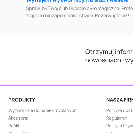
Spraw, by Twój ślub i wesele było magiczne! Pro
Bochnia
Brzeg
zdjęcia i niezapomniane chwile. Rezerwuj teraz!
Sopot
Myślenice
Polkowice
Mikołów
Otrzymuj infor
Świebodzice
Strzelce Opolskie
nowościach i w
Gryfino
Milicz
Wąbrzeźno
Ostrów Mazowiecka
PRODUKTY
NASZA FIR
Aleksandrów
Nowy Dwór
Wytwornice do baniek mydlanych
Polityka dos
Kujawski
Mazowiecki
Akcesoria
Regulamin
Bańki
Polityka Pry
Bochnia
Brzozów