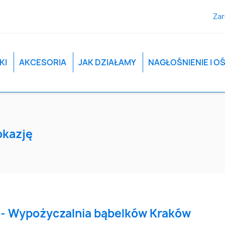
Zar
KI
AKCESORIA
JAK DZIAŁAMY
NAGŁOŚNIENIE I O
okazję
- Wypożyczalnia bąbelków Kraków