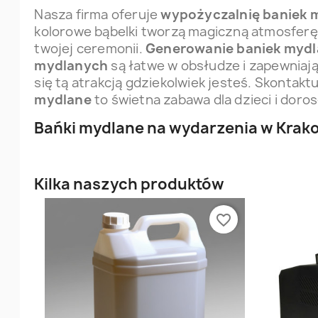
Nasza firma oferuje
wypożyczalnię baniek 
kolorowe bąbelki tworzą magiczną atmosferę
twojej ceremonii.
Generowanie baniek myd
mydlanych
są łatwe w obsłudze i zapewniaj
się tą atrakcją gdziekolwiek jesteś. Skontaktu
mydlane
to świetna zabawa dla dzieci i doros
Bańki mydlane na wydarzenia w Krak
Kilka naszych produktów
favorite_border