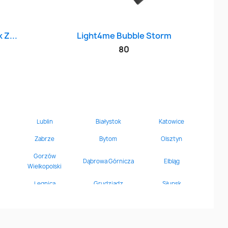
d
Szybki podgląd

 Z...
Light4me Bubble Storm
80