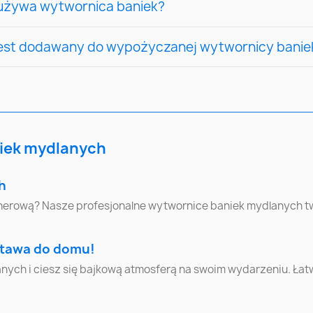
zużywa wytwornica baniek?
Wrocław
Poznań
Gdańs
jest dodawany do wypożyczanej wytwornicy banie
Radom
Sosnowiec
Toruń
Ruda Śląska
Rybnik
Zielona G
Włocławek
Tarnów
Chorz
iek mydlanych
Nowy Sącz
Jelenia Góra
Konin
h
plenerową? Nasze profesjonalne wytwornice baniek mydlanych
Siemianowice
Tomaszów
Pabiani
Śląskie
Mazowiecki
stawa do domu!
h i ciesz się bajkową atmosferą na swoim wydarzeniu. Łatw
Łomża
Zamość
Cheł
Racibórz
Świętochłowice
Kwidzy