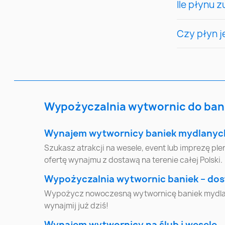
Ile płynu 
Warszawa
Łódź
Czy płyn 
Gdynia
Częstochowa
Rzeszów
Bielsko-Biała
Płock
Wałbrzych
Wypożyczalnia wytwornic do ban
Jaworzno
Jastrzębie-Zdrój
Wynajem wytwornicy baniek mydlanyc
Szukasz atrakcji na wesele, event lub imprezę 
ofertę wynajmu z dostawą na terenie całej Polski.
Suwałki
Mysłowice
Wypożyczalnia wytwornic baniek – do
Wypożycz nowoczesną wytwornicę baniek mydlanyc
Będzin
Leszno
wynajmij już dziś!
Wynajem wytwornicy na ślub i wesele
Zabrze
Bytom