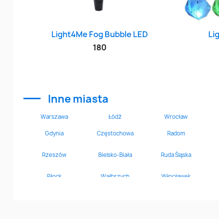
Szybki podgląd

Light4Me Fog Bubble LED
Li
180
Inne miasta