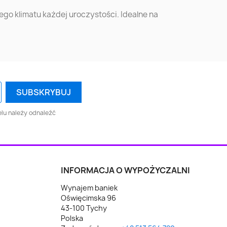
go klimatu każdej uroczystości. Idealne na
ów
Knurów
Krasnystaw
rd
Iława
Kraśnik
ka
Zakopane
Hrubieszów
ów
Żagań
Szczytno
lu należy odnaleźć
yna
Turek
Wągrowiec
ce
Krajenka
Olecko
INFORMACJA O WYPOŻYCZALNI
Wynajem baniek
a
Augustów
Człuchów
Oświęcimska 96
43-100 Tychy
Polska
e
Ostrołęka
Zgorzelec