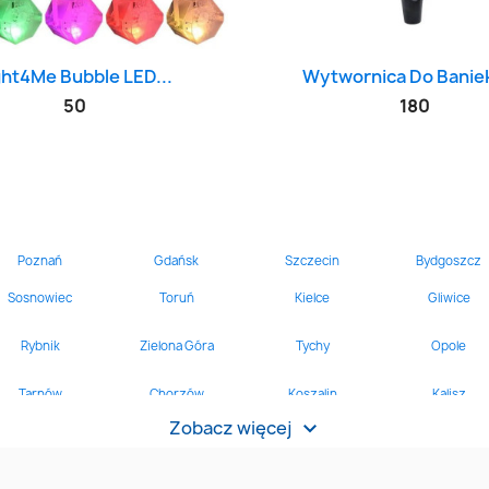
Szybki podgląd
Szybki podglą


ght4Me Bubble LED...
Wytwornica Do Baniek
50
180
Zobacz więcej
>