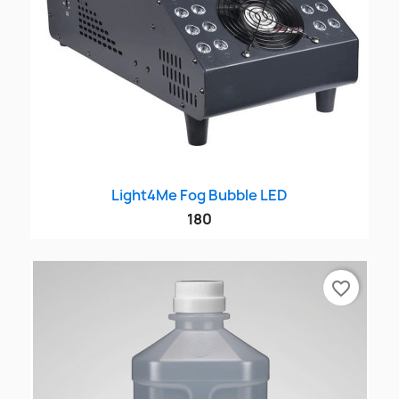
Light4Me Fog Bubble LED
180
favorite_border