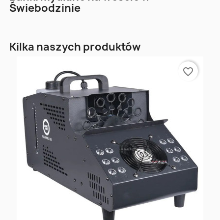
Świebodzinie
Kilka naszych produktów
favorite_border