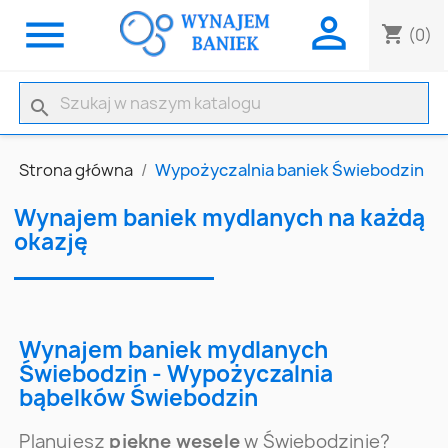


shopping_cart
(0)
search
Strona główna
Wypożyczalnia baniek Świebodzin
Wynajem baniek mydlanych na każdą
okazję
Wynajem baniek mydlanych
Świebodzin - Wypożyczalnia
bąbelków Świebodzin
Planujesz
piękne wesele
w Świebodzinie?