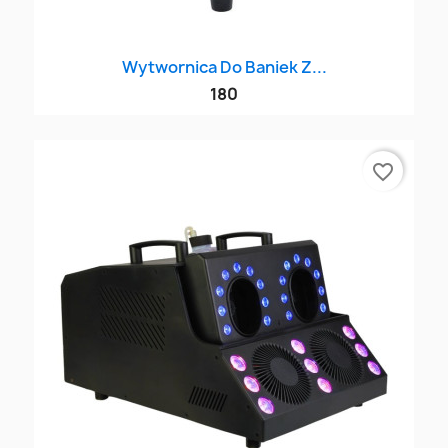
Wytwornica Do Baniek Z...
180
favorite_border