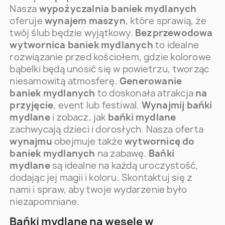
Nasza
wypożyczalnia baniek mydlanych
oferuje
wynajem maszyn
, które sprawią, że
twój ślub będzie wyjątkowy.
Bezprzewodowa
wytwornica baniek mydlanych
to idealne
rozwiązanie przed kościołem, gdzie kolorowe
bąbelki będą unosić się w powietrzu, tworząc
niesamowitą atmosferę.
Generowanie
baniek mydlanych
to doskonała atrakcja
na
przyjęcie
, event lub festiwal.
Wynajmij bańki
mydlane
i zobacz, jak
bańki mydlane
zachwycają dzieci i dorosłych. Nasza oferta
wynajmu
obejmuje także
wytwornicę do
baniek mydlanych
na zabawę.
Bańki
mydlane
są idealne na każdą uroczystość,
dodając jej magii i koloru. Skontaktuj się z
nami i spraw, aby twoje wydarzenie było
niezapomniane.
Bańki mydlane na wesele w