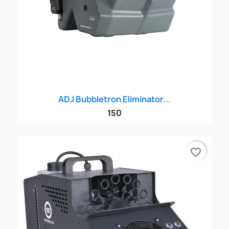
ADJ Bubbletron Eliminator...
150
favorite_border