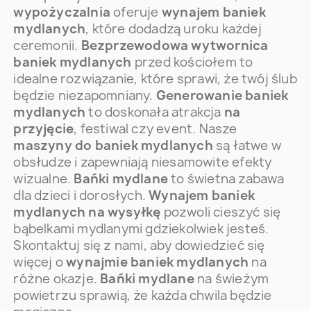
wypożyczalnia
oferuje
wynajem baniek
mydlanych
, które dodadzą uroku każdej
ceremonii.
Bezprzewodowa wytwornica
baniek mydlanych
przed kościołem to
idealne rozwiązanie, które sprawi, że twój ślub
będzie niezapomniany.
Generowanie baniek
mydlanych
to doskonała atrakcja
na
przyjęcie
, festiwal czy event. Nasze
maszyny do baniek mydlanych
są łatwe w
obsłudze i zapewniają niesamowite efekty
wizualne.
Bańki mydlane
to świetna zabawa
dla dzieci i dorosłych.
Wynajem baniek
mydlanych na wysyłkę
pozwoli cieszyć się
bąbelkami mydlanymi gdziekolwiek jesteś.
Skontaktuj się z nami, aby dowiedzieć się
więcej o
wynajmie baniek mydlanych
na
różne okazje.
Bańki mydlane
na świeżym
powietrzu sprawią, że każda chwila będzie