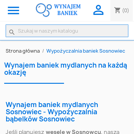


shopping_cart
(0)
search
Strona główna
Wypożyczalnia baniek Sosnowiec
Wynajem baniek mydlanych na każdą
okazję
Wynajem baniek mydlanych
Sosnowiec - Wypożyczalnia
bąbelków Sosnowiec
Jeśli planujesz
wesele w Sosnowcu
, nasza