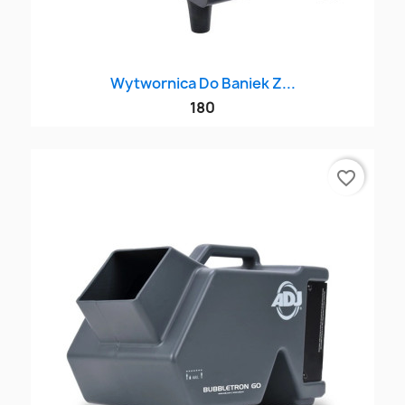
Wytwornica Do Baniek Z...
180
favorite_border