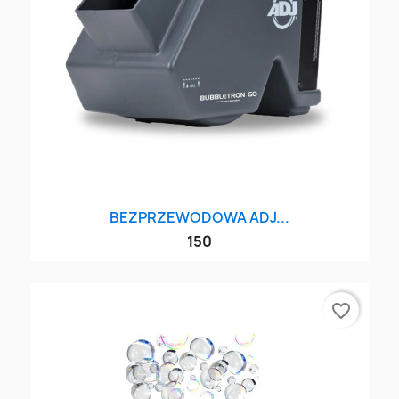
BEZPRZEWODOWA ADJ...
150
favorite_border