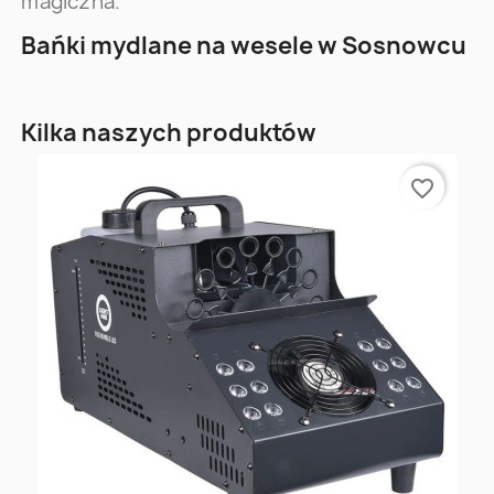
magiczna.
Bańki mydlane na wesele w Sosnowcu
Kilka naszych produktów
favorite_border