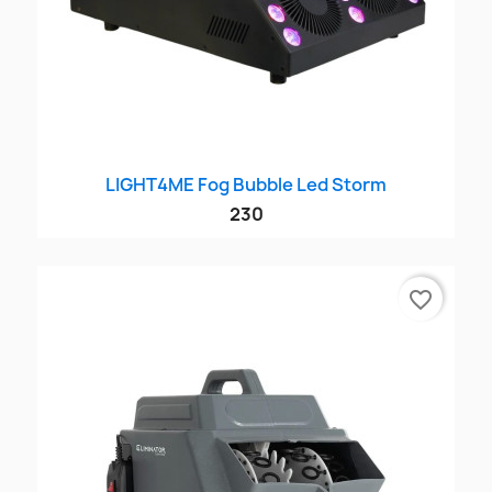
LIGHT4ME Fog Bubble Led Storm
230
favorite_border