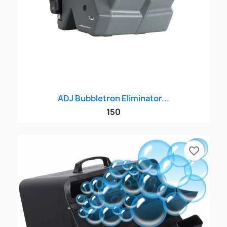
ADJ Bubbletron Eliminator...
150
favorite_border