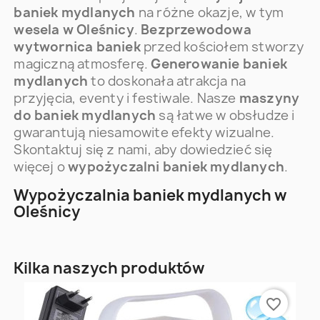
baniek mydlanych
na różne okazje, w tym
wesela w Oleśnicy
.
Bezprzewodowa
wytwornica baniek
przed kościołem stworzy
magiczną atmosferę.
Generowanie baniek
mydlanych
to doskonała atrakcja na
przyjęcia, eventy i festiwale. Nasze
maszyny
do baniek mydlanych
są łatwe w obsłudze i
gwarantują niesamowite efekty wizualne.
Skontaktuj się z nami, aby dowiedzieć się
więcej o
wypożyczalni baniek mydlanych
.
Wypożyczalnia baniek mydlanych w
Oleśnicy
Kilka naszych produktów
favorite_border