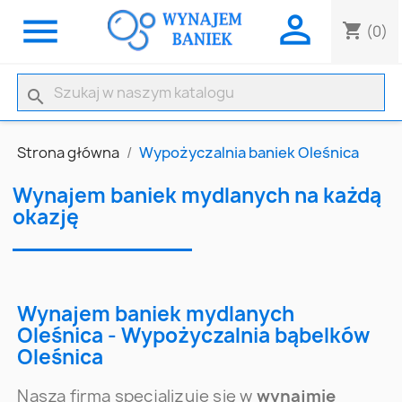


shopping_cart
(0)
search
Strona główna
Wypożyczalnia baniek Oleśnica
Wynajem baniek mydlanych na każdą
okazję
Wynajem baniek mydlanych
Oleśnica - Wypożyczalnia bąbelków
Oleśnica
Nasza firma specjalizuje się w
wynajmie