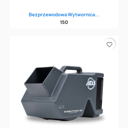
Bezprzewodowa Wytwornica...
150
favorite_border