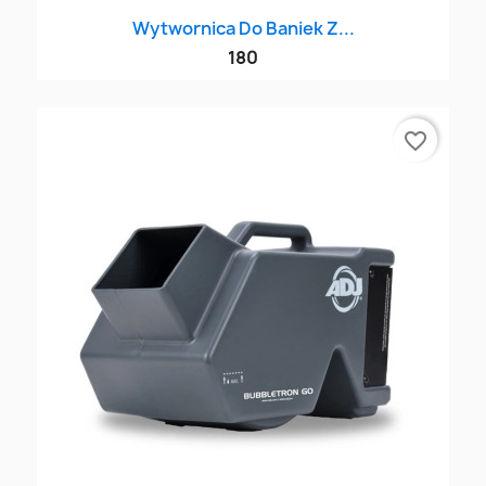
Wytwornica Do Baniek Z...
180
favorite_border