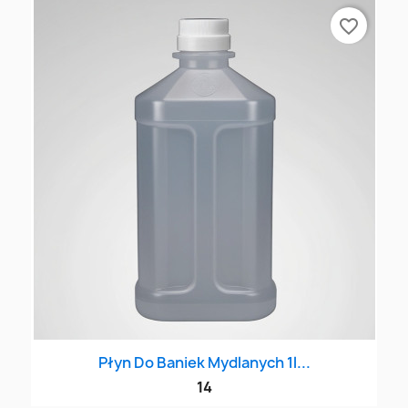
favorite_border
Płyn Do Baniek Mydlanych 1l...
14